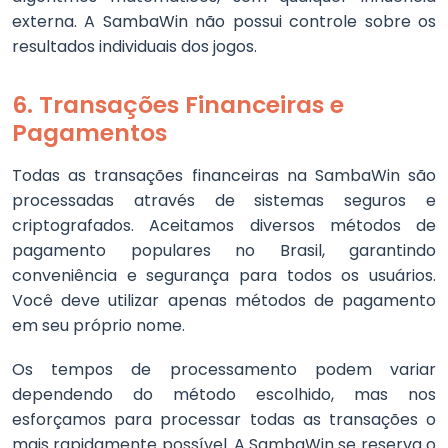
externa. A SambaWin não possui controle sobre os
resultados individuais dos jogos.
6. Transações Financeiras e
Pagamentos
Todas as transações financeiras na SambaWin são
processadas através de sistemas seguros e
criptografados. Aceitamos diversos métodos de
pagamento populares no Brasil, garantindo
conveniência e segurança para todos os usuários.
Você deve utilizar apenas métodos de pagamento
em seu próprio nome.
Os tempos de processamento podem variar
dependendo do método escolhido, mas nos
esforçamos para processar todas as transações o
mais rapidamente possível. A SambaWin se reserva o