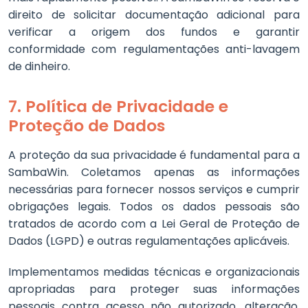
direito de solicitar documentação adicional para
verificar a origem dos fundos e garantir
conformidade com regulamentações anti-lavagem
de dinheiro.
7. Política de Privacidade e
Proteção de Dados
A proteção da sua privacidade é fundamental para a
SambaWin. Coletamos apenas as informações
necessárias para fornecer nossos serviços e cumprir
obrigações legais. Todos os dados pessoais são
tratados de acordo com a Lei Geral de Proteção de
Dados (LGPD) e outras regulamentações aplicáveis.
Implementamos medidas técnicas e organizacionais
apropriadas para proteger suas informações
pessoais contra acesso não autorizado, alteração,