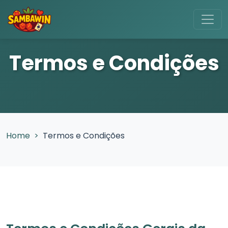
Termos e Condições
Home
Termos e Condições