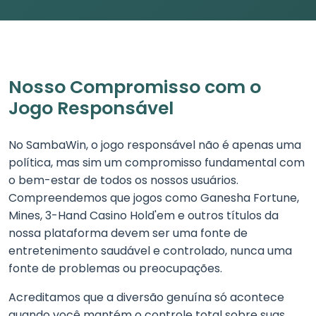
Nosso Compromisso com o
Jogo Responsável
No SambaWin, o jogo responsável não é apenas uma
política, mas sim um compromisso fundamental com
o bem-estar de todos os nossos usuários.
Compreendemos que jogos como Ganesha Fortune,
Mines, 3-Hand Casino Hold'em e outros títulos da
nossa plataforma devem ser uma fonte de
entretenimento saudável e controlado, nunca uma
fonte de problemas ou preocupações.
Acreditamos que a diversão genuína só acontece
quando você mantém o controle total sobre suas