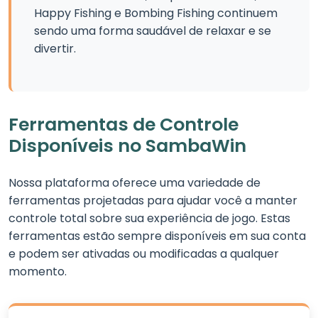
Happy Fishing e Bombing Fishing continuem
sendo uma forma saudável de relaxar e se
divertir.
Ferramentas de Controle
Disponíveis no SambaWin
Nossa plataforma oferece uma variedade de
ferramentas projetadas para ajudar você a manter
controle total sobre sua experiência de jogo. Estas
ferramentas estão sempre disponíveis em sua conta
e podem ser ativadas ou modificadas a qualquer
momento.