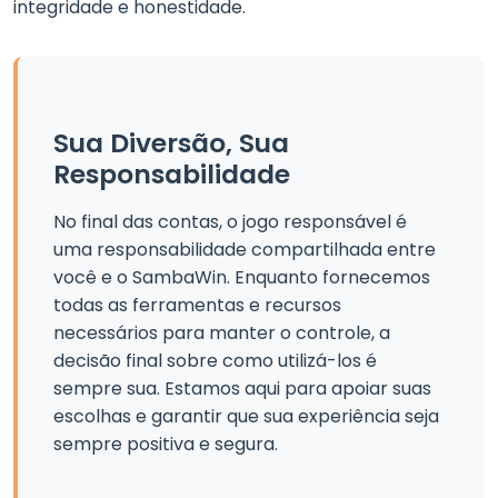
integridade e honestidade.
Sua Diversão, Sua
Responsabilidade
No final das contas, o jogo responsável é
uma responsabilidade compartilhada entre
você e o SambaWin. Enquanto fornecemos
todas as ferramentas e recursos
necessários para manter o controle, a
decisão final sobre como utilizá-los é
sempre sua. Estamos aqui para apoiar suas
escolhas e garantir que sua experiência seja
sempre positiva e segura.