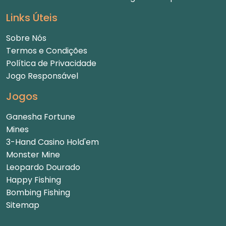
Links Úteis
Sobre Nós
Termos e Condições
Política de Privacidade
Jogo Responsável
Jogos
Ganesha Fortune
Mines
3-Hand Casino Hold'em
Monster Mine
Leopardo Dourado
Happy Fishing
Bombing Fishing
Sitemap