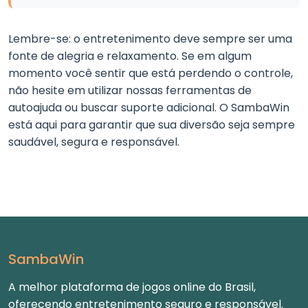
Lembre-se: o entretenimento deve sempre ser uma
fonte de alegria e relaxamento. Se em algum
momento você sentir que está perdendo o controle,
não hesite em utilizar nossas ferramentas de
autoajuda ou buscar suporte adicional. O SambaWin
está aqui para garantir que sua diversão seja sempre
saudável, segura e responsável.
SambaWin
A melhor plataforma de jogos online do Brasil,
oferecendo entretenimento seguro e responsável.