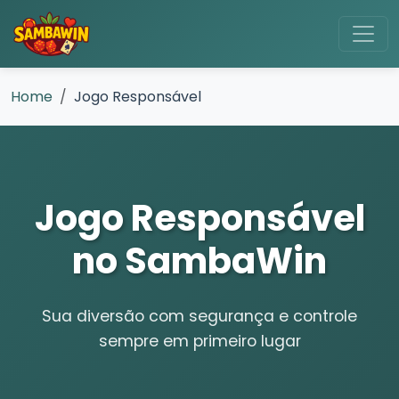
Home
Jogo Responsável
Jogo Responsável
no SambaWin
Sua diversão com segurança e controle
sempre em primeiro lugar