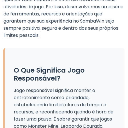
atividades de jogo. Por isso, desenvolvemos uma série
de ferramentas, recursos e orientações que
garantem que sua experiência no SambaWin seja
sempre positiva, segura e dentro dos seus próprios
limites pessoais.
O Que Significa Jogo
Responsável?
Jogo responsável significa manter o
entretenimento como prioridade,
estabelecendo limites claros de tempo e
recursos, e reconhecendo quando é hora de
fazer uma pausa. É sobre garantir que jogos
como Monster Mine, Leopardo Dourado,