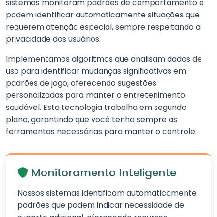
sistemas monitoram padrões de comportamento e
podem identificar automaticamente situações que
requerem atenção especial, sempre respeitando a
privacidade dos usuários.
Implementamos algoritmos que analisam dados de
uso para identificar mudanças significativas em
padrões de jogo, oferecendo sugestões
personalizadas para manter o entretenimento
saudável. Esta tecnologia trabalha em segundo
plano, garantindo que você tenha sempre as
ferramentas necessárias para manter o controle.
Monitoramento Inteligente
Nossos sistemas identificam automaticamente
padrões que podem indicar necessidade de