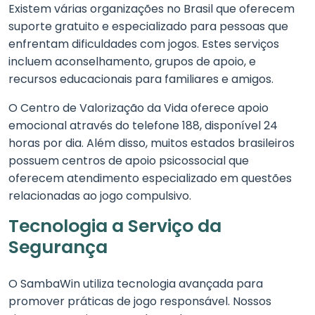
Existem várias organizações no Brasil que oferecem
suporte gratuito e especializado para pessoas que
enfrentam dificuldades com jogos. Estes serviços
incluem aconselhamento, grupos de apoio, e
recursos educacionais para familiares e amigos.
O Centro de Valorização da Vida oferece apoio
emocional através do telefone 188, disponível 24
horas por dia. Além disso, muitos estados brasileiros
possuem centros de apoio psicossocial que
oferecem atendimento especializado em questões
relacionadas ao jogo compulsivo.
Tecnologia a Serviço da
Segurança
O SambaWin utiliza tecnologia avançada para
promover práticas de jogo responsável. Nossos