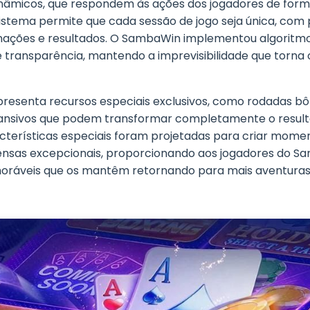
inâmicos, que respondem às ações dos jogadores de forma
sistema permite que cada sessão de jogo seja única, com 
inações e resultados. O SambaWin implementou algoritm
e transparência, mantendo a imprevisibilidade que torna 
esenta recursos especiais exclusivos, como rodadas bô
pansivos que podem transformar completamente o resul
acterísticas especiais foram projetadas para criar momen
nsas excepcionais, proporcionando aos jogadores do 
oráveis que os mantêm retornando para mais aventura