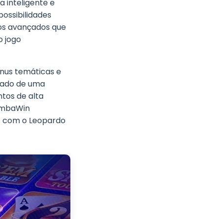
 inteligente e
possibilidades
os avançados que
o jogo
nus temáticas e
tado de uma
tos de alta
SambaWin
s com o Leopardo