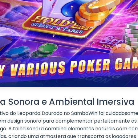
ia Sonora e Ambiental Imersiva
ditiva do Leopardo Dourado no SambaWin foi cuidadosam
 em design sonoro para complementar perfeitamente os 
ogo. A trilha sonora combina elementos naturais com co
adas, criando uma atmosfera que transporta os jogadore