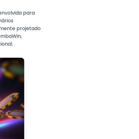
envolvida para
nários
amente projetado
SambaWin,
ional.