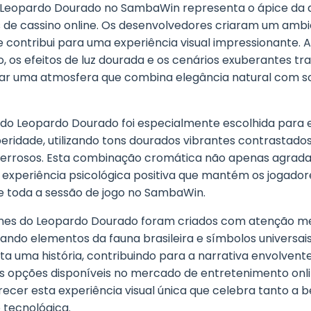
o Leopardo Dourado no SambaWin representa o ápice da ar
s de cassino online. Os desenvolvedores criaram um ambi
 contribui para uma experiência visual impressionante. 
do, os efeitos de luz dourada e os cenários exuberantes 
ar uma atmosfera que combina elegância natural com so
 do Leopardo Dourado foi especialmente escolhida para
peridade, utilizando tons dourados vibrantes contrastad
terrosos. Esta combinação cromática não apenas agrada
xperiência psicológica positiva que mantém os jogadore
 toda a sessão de jogo no SambaWin.
ones do Leopardo Dourado foram criados com atenção me
rando elementos da fauna brasileira e símbolos universai
a uma história, contribuindo para a narrativa envolvente
as opções disponíveis no mercado de entretenimento on
ecer esta experiência visual única que celebra tanto a b
 tecnológica.