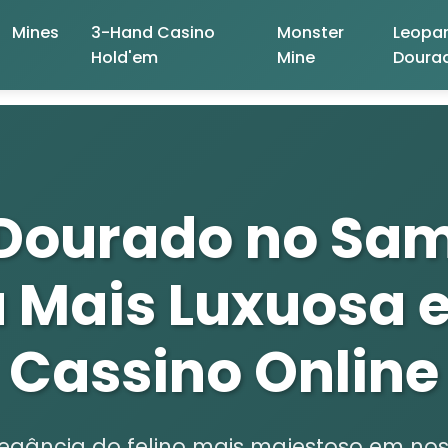
Mines
3-Hand Casino
Monster
Leopa
Hold'em
Mine
Doura
Dourado no Sa
a Mais Luxuosa 
Cassino Online
legância do felino mais majestoso em n