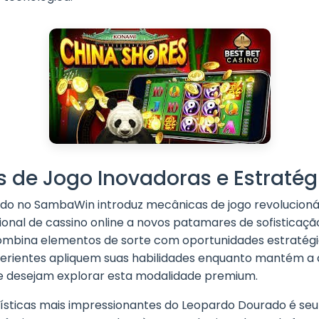
 de Jogo Inovadoras e Estratég
do no SambaWin introduz mecânicas de jogo revolucioná
ional de cassino online a novos patamares de sofisticação
ombina elementos de sorte com oportunidades estratégi
erientes apliquem suas habilidades enquanto mantém a a
ue desejam explorar esta modalidade premium.
sticas mais impressionantes do Leopardo Dourado é seu