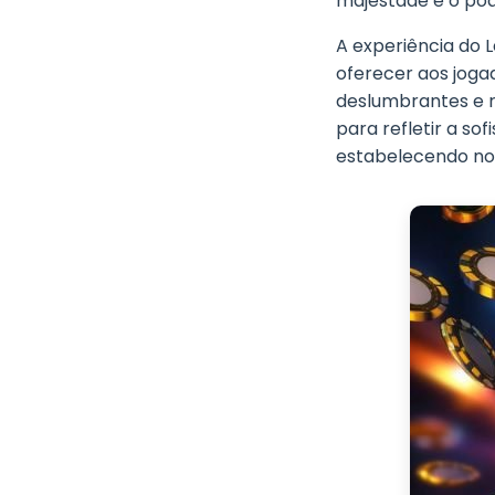
majestade e o pod
A experiência do
oferecer aos joga
deslumbrantes e 
para refletir a s
estabelecendo nov