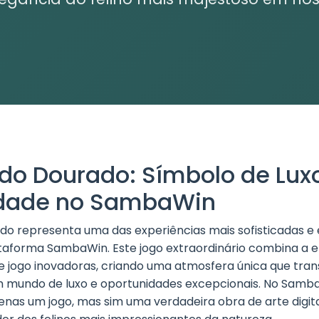
do Dourado: Símbolo de Lux
idade no SambaWin
o representa uma das experiências mais sofisticadas e
ataforma SambaWin. Este jogo extraordinário combina a el
jogo inovadoras, criando uma atmosfera única que tran
 mundo de luxo e oportunidades excepcionais. No Samb
nas um jogo, mas sim uma verdadeira obra de arte digita