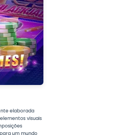
ente elaborada
elementos visuais
mposições
s para um mundo